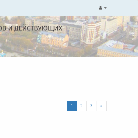
ОВ И ДЕЙСТВУЮЩИХ
1
2
3
»