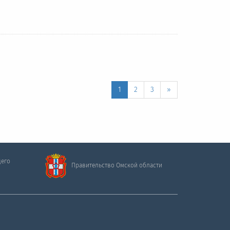
1
2
3
»
щего
Правительство Омской области